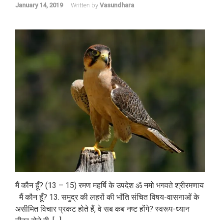
January 14, 2019
Written by
Vasundhara
मैं कौन हूँ? (13 – 15) रमण महर्षि के उपदेश ॐ नमो भगवते श्रीरमणाय
मैं कौन हूँ? 13. समुद्र की लहरों की भाँति संचित विषय-वासनाओं के
असीमित विचार प्रकट होते हैं, वे सब कब नष्ट होंगे? स्वरूप-ध्यान