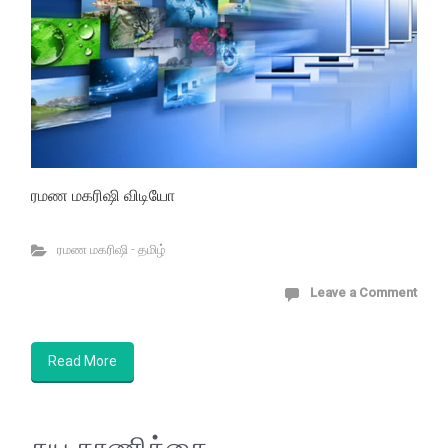
ரமண மகரிஷி விடியோ
ரமண மகரிஷி - தமிழ்
Leave a Comment
Read More
சுய காணிக்கை