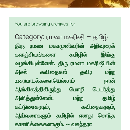
You are browsing archives for
Category:
ரமண மகரிஷி – தமிழ்
திரு ரமண மகாமுனிவரின் அறிவுரைக்
களஞ்சியங்களை தமிழில் இங்கு
வழங்கியுள்ளேன். திரு ரமண மகரிஷியின்
அசல் கவிதைகள் தவிர மற்ற
உரையாடல்களையெல்லாம் நான்
ஆங்கிலத்திலிருந்து மொழி பெயர்த்து
அளித்துள்ளேன். மற்ற தமிழ்
கட்டுரைகளும், கவிதைகளும்,
ஆய்வுரைகளும் தமிழில் எனது சொந்த
காணிக்கைகளாகும். ~ வசுந்தரா