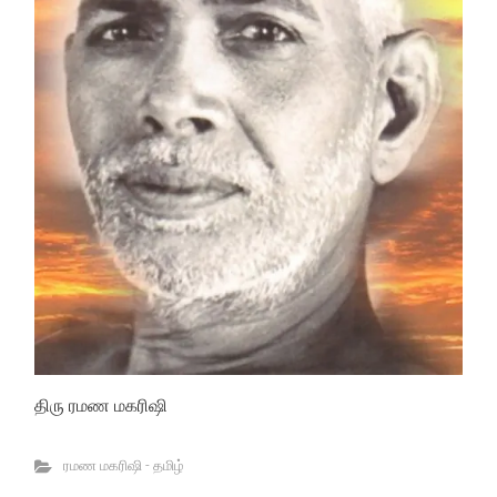
திரு ரமண மகரிஷி
ரமண மகரிஷி - தமிழ்