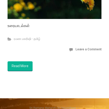
உரையாடல்கள்
ரமண மகரிஷி - தமிழ்
Leave a Comment
Read More
Sri Ramana Maharshi
by Vasundhara •