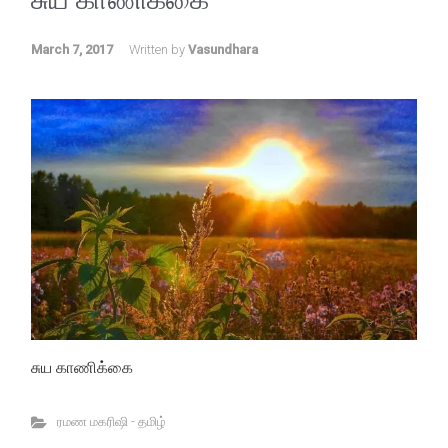
March 7, 2017
Written by
Vasundhara
சுய காணிக்கை
ரமண மகரிஷி - தமிழ்