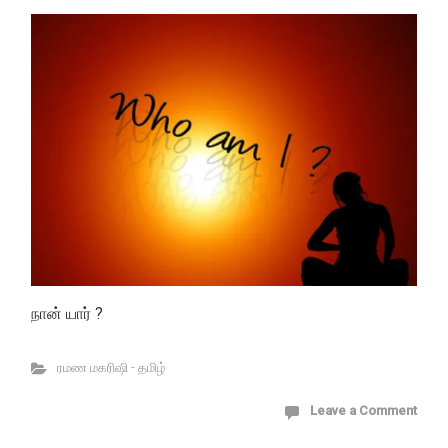
நான் யார் ?
ரமண மகரிஷி - தமிழ்
Leave a Comment