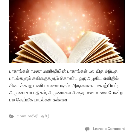
பாசுரங்கள் ரமண மகரிஷியின் பாசுரங்கள் பல வித அற்புத
பாடல்களும் கவிதைகளும் கொண்ட ஒரு அழகிய எளிதில்
கிடைக்காத மணி மாலையாகும். அருணாசல மகாத்மியம்,
அருணாசல பதிகம், அருணாசல அக்ஷர மணமாலை போன்ற
பல தெய்வீக பாடல்கள் உள்ளன.
ரமண மகரிஷி - தமிழ்
Leave a Comment