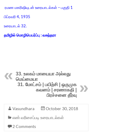
ரமண மகரிஷியுடன் உரையாடல்கள் – பகுதி 1
பிப்ரவரி 4, 1935
உரையாடல் 32.
தமிழில் மொழிபெயர்ப்பு : வசுந்தரா
33. உலகம் மாயையா அல்லது
மெய்மையா
31. மோட்சம் | பயிற்சி | ஒருமுக
கவனம் | சரணாகதி |
பிரச்சனை தீர்வு
Vasundhara
October 30, 2018
எண் வரிசைப்படி உரையாடல்கள்
2 Comments