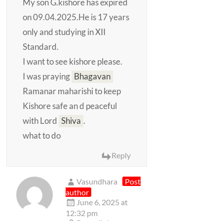
My son G.kishore has expired
on 09.04.2025.He is 17 years
only and studying in XII
Standard.
I want to see kishore please.
I was praying
Bhagavan
Ramanar maharishi to keep
Kishore safe an d peaceful
with Lord
Shiva
.
what to do
Reply
Vasundhara
Post
author
June 6, 2025 at
12:32 pm