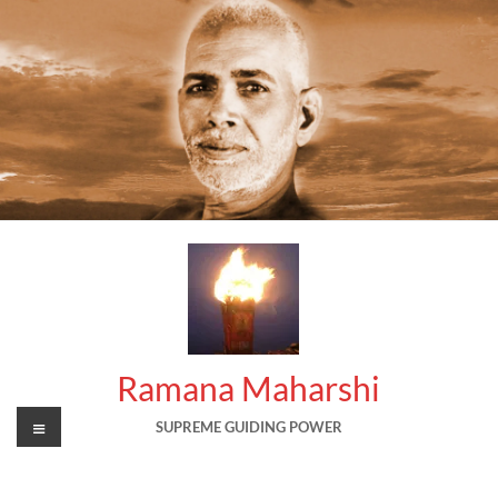
Skip
to
content
Ramana Maharshi
Menu
SUPREME GUIDING POWER