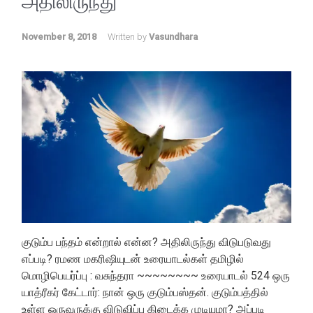
அதிலிருந்து
November 8, 2018
Written by
Vasundhara
குடும்ப பந்தம் என்றால் என்ன? அதிலிருந்து விடுபடுவது
எப்படி? ரமண மகரிஷியுடன் உரையாடல்கள் தமிழில்
மொழிபெயர்ப்பு : வசுந்தரா ~~~~~~~~ உரையாடல் 524 ஒரு
யாத்ரீகர் கேட்டார்: நான் ஒரு குடும்பஸ்தன். குடும்பத்தில்
உள்ள ஒருவருக்கு விடுவிப்பு கிடைக்க முடியுமா? அப்படி