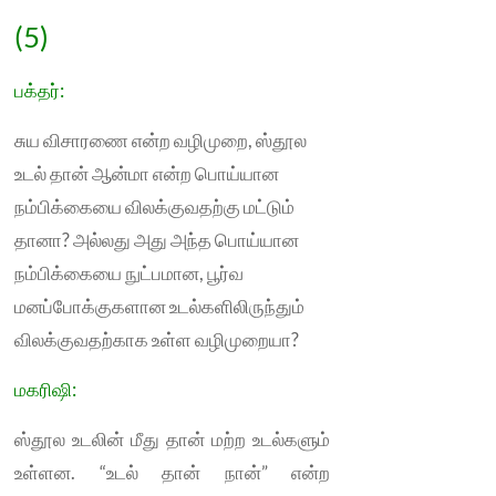
(5)
பக்தர்
:
சுய விசாரணை என்ற வழிமுறை, ஸ்தூல
உடல் தான் ஆன்மா என்ற பொய்யான
நம்பிக்கையை விலக்குவதற்கு மட்டும்
தானா? அல்லது அது அந்த பொய்யான
நம்பிக்கையை நுட்பமான, பூர்வ
மனப்போக்குகளான உடல்களிலிருந்தும்
விலக்குவதற்காக உள்ள வழிமுறையா?
மகரிஷி:
ஸ்தூல உடலின் மீது தான் மற்ற உடல்களும்
உள்ளன. “உடல் தான் நான்” என்ற