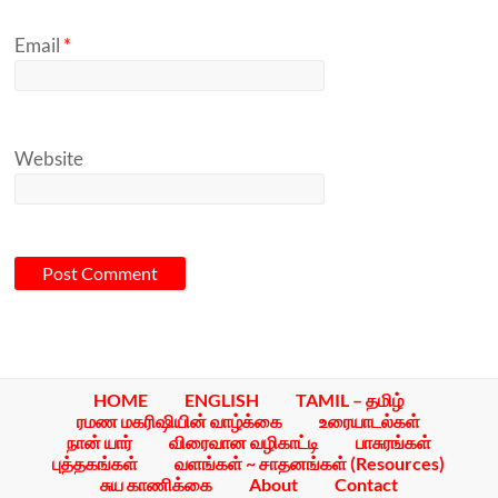
Email
*
Website
A
l
HOME
ENGLISH
TAMIL – தமிழ்
t
ரமண மகரிஷியின் வாழ்க்கை
உரையாடல்கள்
e
நான் யார்
விரைவான வழிகாட்டி
பாசுரங்கள்
புத்தகங்கள்
வளங்கள் ~ சாதனங்கள் (Resources)
r
சுய காணிக்கை
About
Contact
n