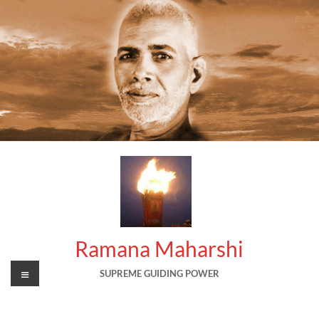
Skip
to
content
Ramana Maharshi
Menu
SUPREME GUIDING POWER