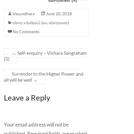
விசாரணை (4)
Vasundhara
June 20, 2018
விசார சங்கிரகம் (சுய விசாரணை)
No Comments
←
Self-
enquiry
–
Vichara
Sangraham
(5)
Surrender to the Higher Power and
all will be well
→
Leave a Reply
Your email address will not be
published.
Required fields are marked